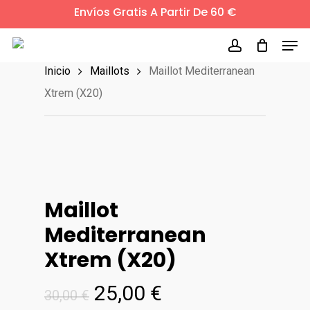
Skip
Envíos Gratis A Partir De 60 €
to
Men
main
account
Inicio
Maillots
Maillot Mediterranean
content
Xtrem (X20)
Maillot
Mediterranean
Xtrem (X20)
El
El
25,00
€
30,00
€