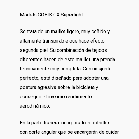
precio
precio
original
actual
Modelo GOBIK CX Superlight
era:
es:
30,00 €.
25,00 €.
Se trata de un maillot ligero, muy ceñido y
altamente transpirable que hace efecto
segunda piel. Su combinación de tejidos
diferentes hacen de este maillot una prenda
técnicamente muy completa. Con un ajuste
perfecto, está diseñado para adoptar una
postura agresiva sobre la bicicleta y
conseguir el máximo rendimiento
aerodinámico.
En la parte trasera incorpora tres bolsillos
con corte angular que se encargarán de cuidar